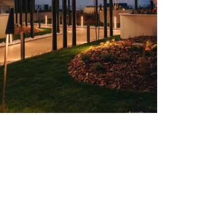
Jelena Zorić PR, Pejzažna arhitektura,
Archiplant Studio
Juzni bulevar 97,
11 000 Belgrade, Serbia
archiplantstudio@gmail.com
+381 (0)62 146 3480
Mat. broj
66615804
0
PIB 113151805